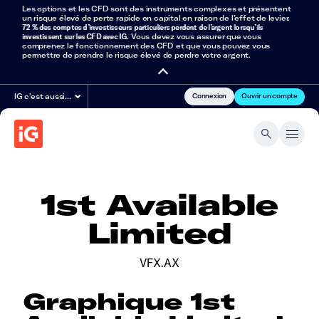
Les options et les CFD sont des instruments complexes et présentent
un risque élevé de perte rapide en capital en raison de l’effet de levier.
72 % des comptes d’investisseurs particuliers perdent de l’argent lorsqu’ils
investissent sur les CFD avec IG
. Vous devez vous assurer que vous
comprenez le fonctionnement des CFD et que vous pouvez vous
permettre de prendre le risque élevé de perdre votre argent.
Connexion
Ouvrir un compte
IG c'est aussi…
1st Available
Limited
VFX.AX
Graphique 1st