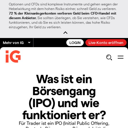
Optionen und CFDs sind komplexe Instrumente und gehen wegen der
Hebelwirkung mit dem hohen Risiko einher, schnell Geld zu verlieren.
72 % der Kleinanlegerkonten verlieren Geld beim CFD-Handel mit
diesem Anbieter.
Sie sollten überlegen, ob Sie verstehen, wie CFDs
funktionieren, und ob Sie es sich leisten können, das hohe Risiko
einzugehen, Ihr Geld zu verlieren.
Mehr von IG
LOGIN
Live-Konto eröffnen
Was ist ein
Börsengang
(IPO) und wie
funktioniert er?
Für Trader ist ein IPO (Initial Public Offering,