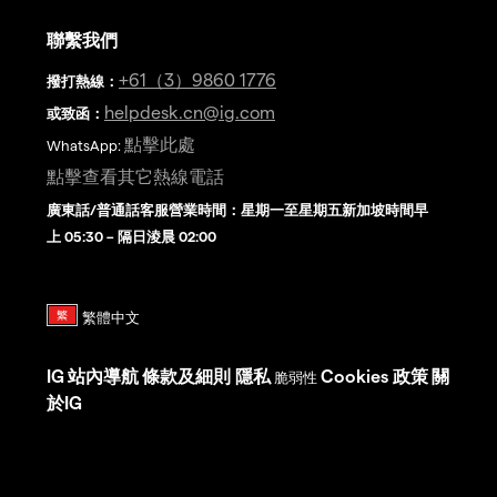
聯繫我們
+61（3）9860 1776
撥打熱線
：
helpdesk.cn@ig.com
或致函：
點擊此處
WhatsApp:
點擊查看其它熱線電話
廣東話/普通話客服營業時間：星期一至星期五新加坡時間早
上 05:30 – 隔日淩晨 02:00
IG
站內導航
條款及細則
隱私
Cookies 政策
關
脆弱性
於IG