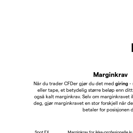
Marginkrav
Når du trader CFDer gjør du det med
giring
-
eller tape, et betydelig større beløp enn dit
også kalt marginkrav. Selv om marginkravet i
deg, gjør marginkravet en stor forskjell når 
betaler for posisjonen d
Spot FX
Marginkrav for ikke-profesjonelle k