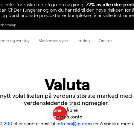
risiko for raske tap på grunn av giring.
72% av alle ikke-pro
n CFDer fungerer og om du har råd til den høye risikoen for å
 og børshandlede produkter er komplekse finansielle instrumente
rtnerskap
ormer og verktøy
Markedsanalyse
Læring
Om oss
Valuta
nytt volatiliteten på verdens største marked med
1
verdensledende tradingmegler.
0 200
eller send e-post til
info.no@ig.com
for å snakke med o