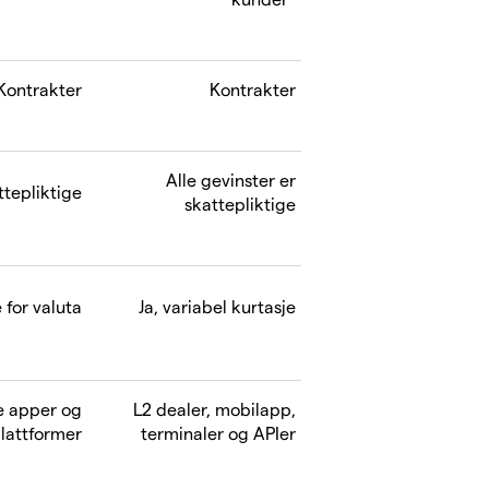
Kontrakter
Kontrakter
Alle gevinster er
ttepliktige
skattepliktige
 for valuta
Ja, variabel kurtasje
e apper og
L2 dealer, mobilapp,
lattformer
terminaler og APIer