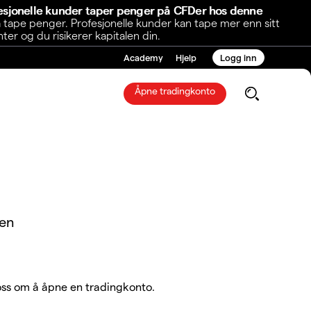
fesjonelle kunder taper penger på CFDer hos denne
 tape penger. Profesjonelle kunder kan tape mer enn sitt
r og du risikerer kapitalen din.
Academy
Hjelp
Logg inn
Åpne tradingkonto
 en
ss om å åpne en tradingkonto.