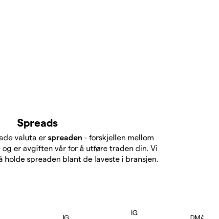
Spreads
rade valuta er
spreaden
- forskjellen mellom
og er avgiften vår for å utføre traden din. Vi
 å holde spreaden blant de laveste i bransjen.
IG
IG
DMA