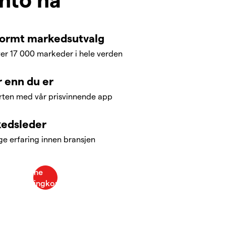
normt markedsutvalg
er 17 000 markeder i hele verden
r enn du er
arten med vår prisvinnende app
rkedsleder
nge erfaring innen bransjen