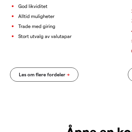
God likviditet
Alltid muligheter
Trade med giring
Stort utvalg av valutapar
Åpne en ko