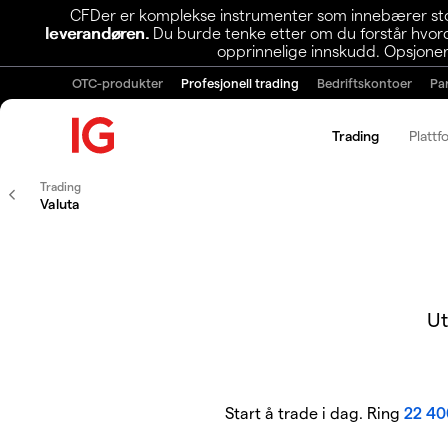
CFDer er komplekse instrumenter som innebærer stor 
leverandøren.
Du burde tenke etter om du forstår hvorda
opprinnelige innskudd. Opsjoner
OTC-produkter
Profesjonell trading
Bedriftskontoer
Pa
Trading
Plattf
Trading
Valuta
Ut
Start å trade i dag. Ring
22 40