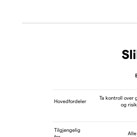
Sl
Ta kontroll over 
Hovedfordeler
og risi
Tilgjengelig
All
for