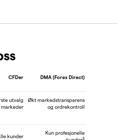
oss
CFDer
DMA (Forex Direct)
ørste utvalg
Økt markedstransparens
 markeder
og ordrekontroll
Kun profesjonelle
lle kunder
5
kunder