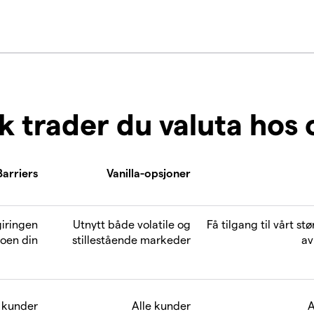
ik trader du valuta hos 
Barriers
Vanilla-opsjoner
giringen
Utnytt både volatile og
Få tilgang til vårt st
koen din
stillestående markeder
av
e kunder
Alle kunder
A