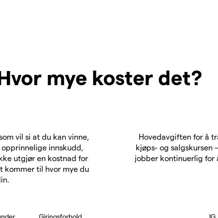
Hvor mye koster det?
 som vil si at du kan vinne,
Hovedavgiften for å t
t opprinnelige innskudd,
kjøps- og salgskursen – 
kke utgjør en kostnad for
jobber kontinuerlig for
det kommer til hvor mye du
in.
under
Giringsforhold
IG