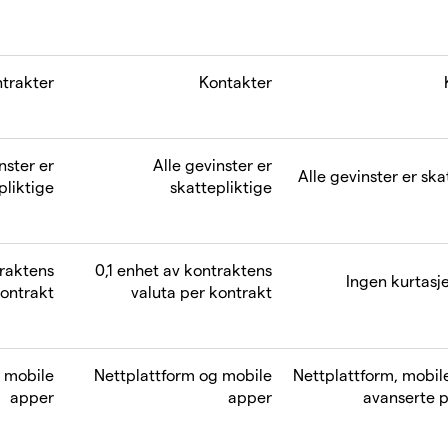
trakter
Kontakter
nster er
Alle gevinster er
Alle gevinster er ska
pliktige
skattepliktige
traktens
0,1 enhet av kontraktens
Ingen kurtasje
kontrakt
valuta per kontrakt
 mobile
Nettplattform og mobile
Nettplattform, mobil
apper
apper
avanserte p