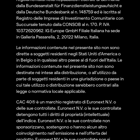
dalla Bundesanstalt für Finanzdienstleistungsaufsicht e
dalla Deutsche Bundesbank al n. 148759 ed è iscritta al
Registro delle Imprese di Investimento Comunitarie con
Succursale tenuto dalla CONSOB al n. 170. P. IVA
10372620962. IG Europe GmbH Filiale Italiana ha sede
in Galleria Passarella, 2, 20122 Milano, Italia.
Le informazioni contenute nel presente sito non sono
dirette a soggetti residenti negli Stati Uniti d'America o
in Belgio o in qualsiasi altro paese al di fuori dell’Italia. Le
informazioni contenute nel presente sito non sono
destinate né intese alla distribuzione, o all'utilizzo da
parte di soggetti residenti in una giurisdizione o paese in
cui tale utilizzo o distribuzione sarebbero contrari alla
legge o normativa locale applicabile.
CAC 40® è un marchio registrato di Euronext N.V. o
delle sue controllate. Euronext N.V. o le sue controllate
detengono tutti i diritti di proprietà (intellettuale)
dell'indice. Euronext N.V. o le sue controllate non
sponsorizzano, sostengono o hanno alcun altro
coinvolgimento nell'emissione e nell'offerta del
prodotto. Euronext NV e le sue controllate non si