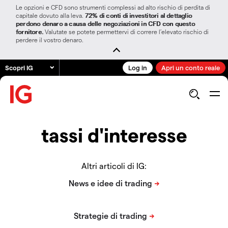
Le opzioni e CFD sono strumenti complessi ad alto rischio di perdita di
capitale dovuto alla leva.
72% di conti di investitori al dettaglio
perdono denaro a causa delle negoziazioni in CFD con questo
fornitore.
Valutate se potete permettervi di correre l’elevato rischio di
perdere il vostro denaro.
Scopri IG
Log in
Apri un conto reale
tassi d'interesse
Altri articoli di IG: