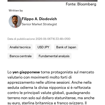
Fonte: Bloomberg
Written by
Filippo A. Diodovich
Senior Market Strategist
Data di pubblicazione
2026-05-06T16:33:48+0100
Analisi tecnica
USD JPY
Bank of Japan
Banca centrale
Fundamental analysis
Lo
yen giapponese
torna protagonista sul mercato
valutario con movimenti molto forti di
apprezzamento nelle ultime sessioni. Anche nella
seduta odierna la divisa nipponica si è rafforzata
contro le principali valute globali, guadagnando
terreno non solo sul dollaro statunitense, ma anche
su euro, sterlina britannica e franco svizzero. Il