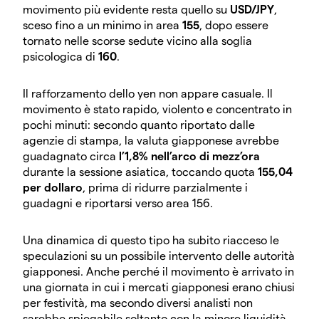
movimento più evidente resta quello su
USD/JPY
,
sceso fino a un minimo in area
155
, dopo essere
tornato nelle scorse sedute vicino alla soglia
psicologica di
160
.
Il rafforzamento dello yen non appare casuale. Il
movimento è stato rapido, violento e concentrato in
pochi minuti: secondo quanto riportato dalle
agenzie di stampa, la valuta giapponese avrebbe
guadagnato circa
l’1,8% nell’arco di mezz’ora
durante la sessione asiatica, toccando quota
155,04
per dollaro
, prima di ridurre parzialmente i
guadagni e riportarsi verso area 156.
Una dinamica di questo tipo ha subito riacceso le
speculazioni su un possibile intervento delle autorità
giapponesi. Anche perché il movimento è arrivato in
una giornata in cui i mercati giapponesi erano chiusi
per festività, ma secondo diversi analisti non
sarebbe spiegabile soltanto con la minore liquidità.