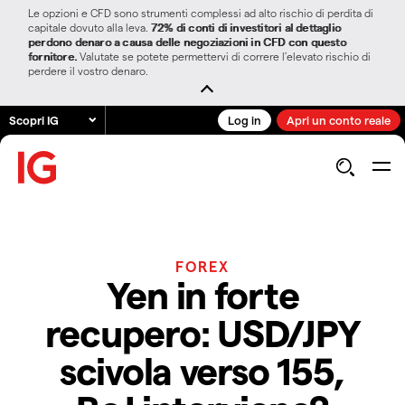
Le opzioni e CFD sono strumenti complessi ad alto rischio di perdita di
capitale dovuto alla leva.
72% di conti di investitori al dettaglio
perdono denaro a causa delle negoziazioni in CFD con questo
fornitore.
Valutate se potete permettervi di correre l’elevato rischio di
perdere il vostro denaro.
Scopri IG
Log in
Apri un conto reale
FOREX
Yen in forte
recupero: USD/JPY
scivola verso 155,