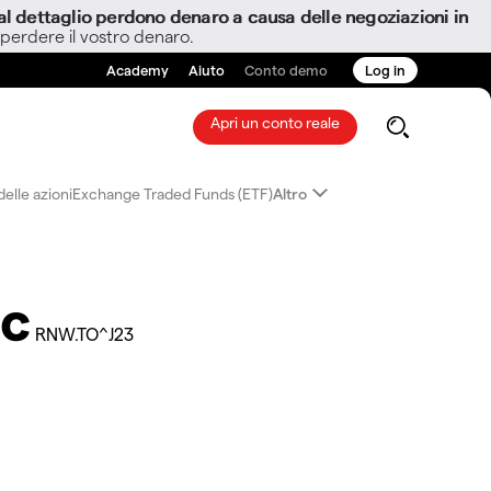
i al dettaglio perdono denaro a causa delle negoziazioni in
 perdere il vostro denaro.
Academy
Aiuto
Conto demo
Log in
Apri un conto reale
elle azioni
Exchange Traded Funds (ETF)
Altro
nc
RNW.TO^J23