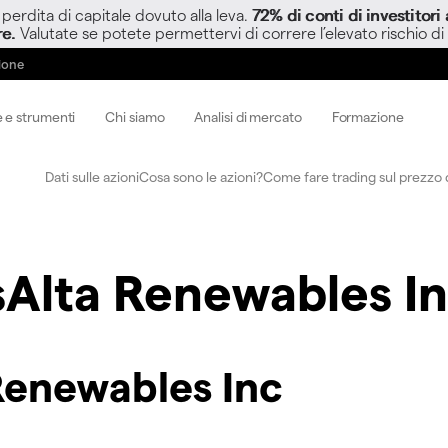
perdita di capitale dovuto alla leva.
72% di conti di investitor
re.
Valutate se potete permettervi di correre l’elevato rischio di
zione
 e strumenti
Chi siamo
Analisi di mercato
Formazione
Dati sulle azioni
Cosa sono le azioni?
Come fare trading sul prezzo d
sAlta Renewables I
Renewables Inc