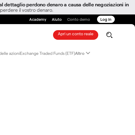
i al dettaglio perdono denaro a causa delle negoziazioni in
 perdere il vostro denaro.
Academy
Aiuto
Conto demo
Log in
Apri un conto reale
elle azioni
Exchange Traded Funds (ETF)
Altro