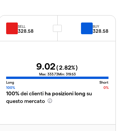
SELL
BUY
328.58
328.58
9.02
(
2.82
%)
Max:
333.73
Min:
319.53
Long
Short
100%
0%
100%
dei clienti
ha posizioni long
su
questo mercato