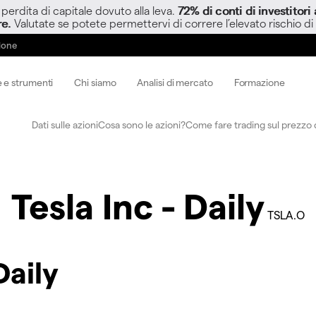
perdita di capitale dovuto alla leva.
72% di conti di investitor
re.
Valutate se potete permettervi di correre l’elevato rischio di
zione
 e strumenti
Chi siamo
Analisi di mercato
Formazione
Dati sulle azioni
Cosa sono le azioni?
Come fare trading sul prezzo d
Tesla Inc - Daily
TSLA.O
Daily