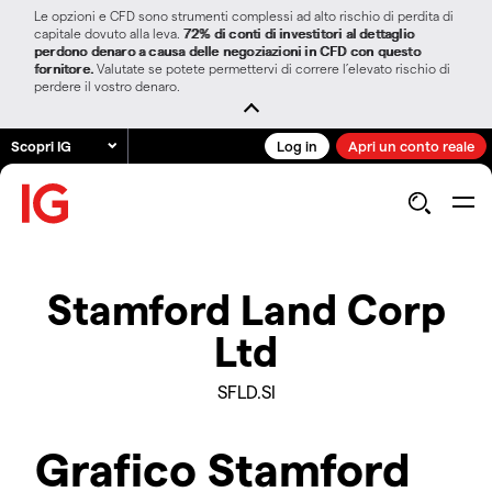
Le opzioni e CFD sono strumenti complessi ad alto rischio di perdita di
capitale dovuto alla leva.
72% di conti di investitori al dettaglio
perdono denaro a causa delle negoziazioni in CFD con questo
fornitore.
Valutate se potete permettervi di correre l’elevato rischio di
perdere il vostro denaro.
Scopri IG
Log in
Apri un conto reale
Stamford Land Corp
Ltd
SFLD.SI
Grafico Stamford