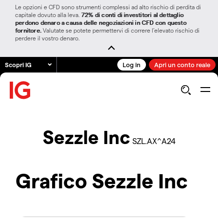
Le opzioni e CFD sono strumenti complessi ad alto rischio di perdita di
capitale dovuto alla leva.
72% di conti di investitori al dettaglio
perdono denaro a causa delle negoziazioni in CFD con questo
fornitore.
Valutate se potete permettervi di correre l’elevato rischio di
perdere il vostro denaro.
Scopri IG
Log in
Apri un conto reale
Sezzle Inc
SZL.AX^A24
Grafico Sezzle Inc