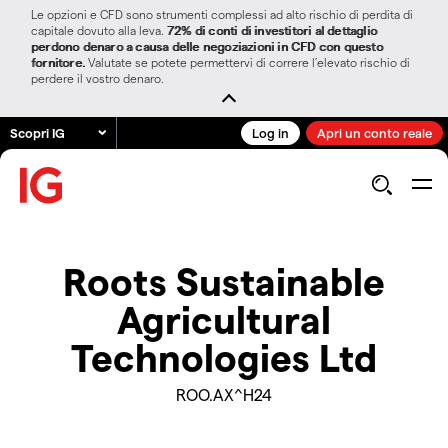
Le opzioni e CFD sono strumenti complessi ad alto rischio di perdita di
capitale dovuto alla leva.
72% di conti di investitori al dettaglio
perdono denaro a causa delle negoziazioni in CFD con questo
fornitore.
Valutate se potete permettervi di correre l’elevato rischio di
perdere il vostro denaro.
Scopri IG
Log in
Apri un conto reale
Roots Sustainable
Agricultural
Technologies Ltd
ROO.AX^H24