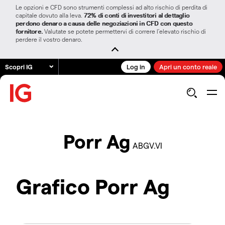
Le opzioni e CFD sono strumenti complessi ad alto rischio di perdita di
capitale dovuto alla leva.
72% di conti di investitori al dettaglio
perdono denaro a causa delle negoziazioni in CFD con questo
fornitore.
Valutate se potete permettervi di correre l’elevato rischio di
perdere il vostro denaro.
Scopri IG
Log in
Apri un conto reale
Porr Ag
ABGV.VI
Grafico Porr Ag