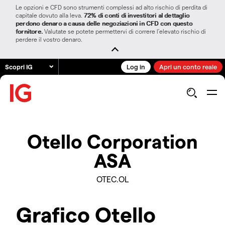
Le opzioni e CFD sono strumenti complessi ad alto rischio di perdita di
capitale dovuto alla leva.
72% di conti di investitori al dettaglio
perdono denaro a causa delle negoziazioni in CFD con questo
fornitore.
Valutate se potete permettervi di correre l’elevato rischio di
perdere il vostro denaro.
Scopri IG
Log in
Apri un conto reale
Otello Corporation
ASA
OTEC.OL
Grafico Otello