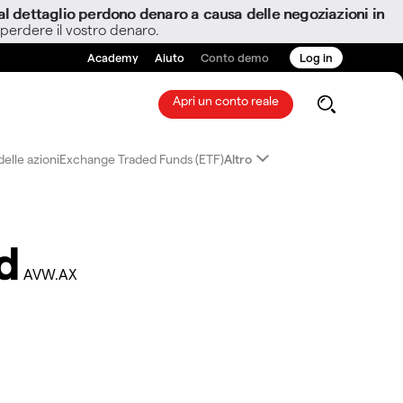
i al dettaglio perdono denaro a causa delle negoziazioni in
 perdere il vostro denaro.
Academy
Aiuto
Conto demo
Log in
Apri un conto reale
elle azioni
Exchange Traded Funds (ETF)
Altro
d
AVW.AX