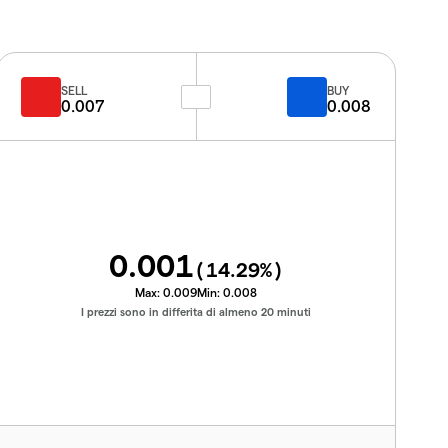
SELL
BUY
0.007
0.008
0.001
(
14.29
%)
Max:
0.009
Min:
0.008
I prezzi sono in differita di almeno 20 minuti