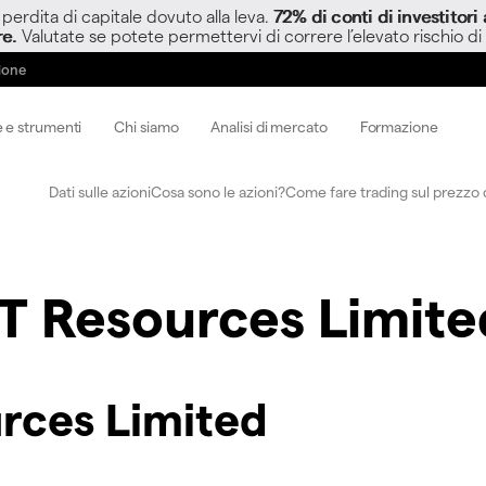
perdita di capitale dovuto alla leva.
72% di conti di investitor
re.
Valutate se potete permettervi di correre l’elevato rischio di
zione
 e strumenti
Chi siamo
Analisi di mercato
Formazione
Dati sulle azioni
Cosa sono le azioni?
Come fare trading sul prezzo d
 Resources Limite
rces Limited