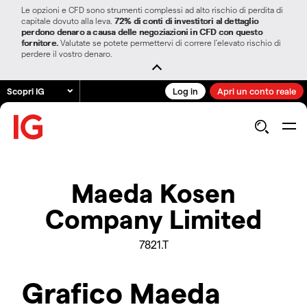
Le opzioni e CFD sono strumenti complessi ad alto rischio di perdita di
capitale dovuto alla leva.
72% di conti di investitori al dettaglio
perdono denaro a causa delle negoziazioni in CFD con questo
fornitore.
Valutate se potete permettervi di correre l’elevato rischio di
perdere il vostro denaro.
Scopri IG
Log in
Apri un conto reale
Maeda Kosen
Company Limited
7821.T
Grafico Maeda