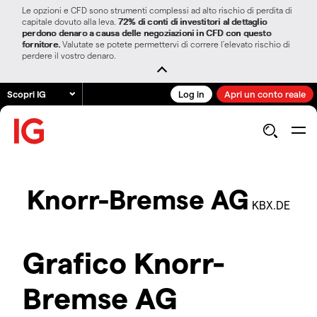
Le opzioni e CFD sono strumenti complessi ad alto rischio di perdita di
capitale dovuto alla leva.
72% di conti di investitori al dettaglio
perdono denaro a causa delle negoziazioni in CFD con questo
fornitore.
Valutate se potete permettervi di correre l’elevato rischio di
perdere il vostro denaro.
Scopri IG
Log in
Apri un conto reale
Knorr-Bremse AG
KBX.DE
Grafico Knorr-
Bremse AG