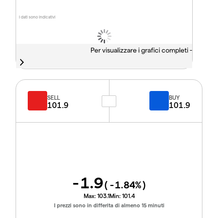
I dati sono indicativi
Per visualizzare i grafici completi -
SELL
BUY
101.9
101.9
-1.9
(
-1.84
%)
Max:
103.1
Min:
101.4
I prezzi sono in differita di almeno 15 minuti