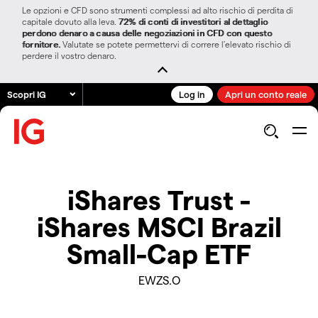
Le opzioni e CFD sono strumenti complessi ad alto rischio di perdita di
capitale dovuto alla leva.
72% di conti di investitori al dettaglio
perdono denaro a causa delle negoziazioni in CFD con questo
fornitore.
Valutate se potete permettervi di correre l’elevato rischio di
perdere il vostro denaro.
Scopri IG
Log in
Apri un conto reale
iShares Trust -
iShares MSCI Brazil
Small-Cap ETF
EWZS.O