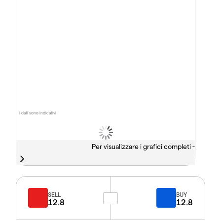
I dati sono indicativi
Per visualizzare i grafici completi -
SELL
BUY
12.8
12.8