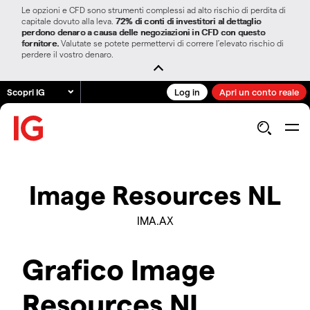
Le opzioni e CFD sono strumenti complessi ad alto rischio di perdita di
capitale dovuto alla leva.
72% di conti di investitori al dettaglio
perdono denaro a causa delle negoziazioni in CFD con questo
fornitore.
Valutate se potete permettervi di correre l’elevato rischio di
perdere il vostro denaro.
Scopri IG
Log in
Apri un conto reale
Image Resources NL
IMA.AX
Grafico Image
Resources NL