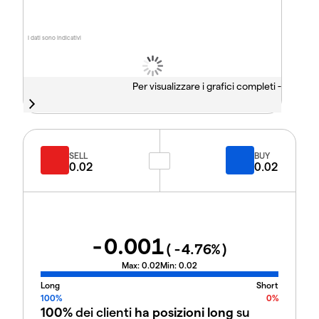
I dati sono indicativi
Per visualizzare i grafici completi -
SELL
BUY
0.02
0.02
-0.001
(
-4.76
%)
Max:
0.02
Min:
0.02
Long
Short
100%
0%
100%
dei clienti
ha posizioni long
su