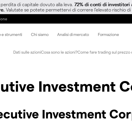
perdita di capitale dovuto alla leva.
72% di conti di investitor
re.
Valutate se potete permettervi di correre l’elevato rischio di
zione
 e strumenti
Chi siamo
Analisi di mercato
Formazione
Dati sulle azioni
Cosa sono le azioni?
Come fare trading sul prezzo d
utive Investment C
ecutive Investment Cor