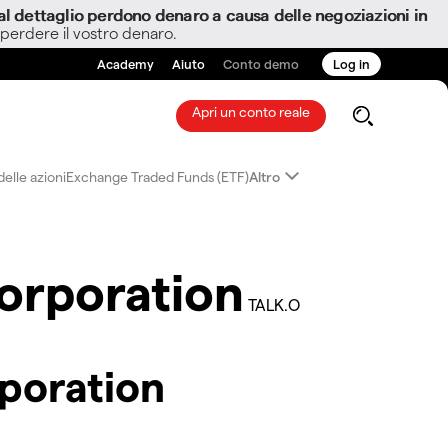
i al dettaglio perdono denaro a causa delle negoziazioni in
 perdere il vostro denaro.
Academy
Aiuto
Conto demo
Log in
Apri un conto reale
elle azioni
Exchange Traded Funds (ETF)
Altro
orporation
TALK.O
poration