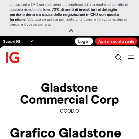
Le opzioni e CFD sono strumenti complessi ad alto rischio di perdita di
capitale dovuto alla leva.
72% di conti di investitori al dettaglio
perdono denaro a causa delle negoziazioni in CFD con questo
fornitore.
Valutate se potete permettervi di correre l’elevato rischio di
perdere il vostro denaro.
Scopri IG
Log in
Apri un conto reale
Gladstone
Commercial Corp
GOOD.O
Grafico Gladstone