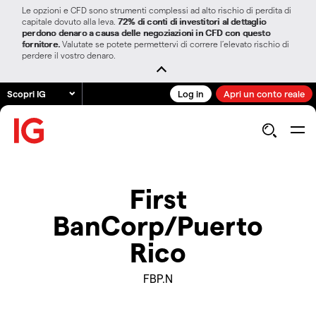
Le opzioni e CFD sono strumenti complessi ad alto rischio di perdita di
capitale dovuto alla leva.
72% di conti di investitori al dettaglio
perdono denaro a causa delle negoziazioni in CFD con questo
fornitore.
Valutate se potete permettervi di correre l’elevato rischio di
perdere il vostro denaro.
Scopri IG
Log in
Apri un conto reale
First
BanCorp/Puerto
Rico
FBP.N