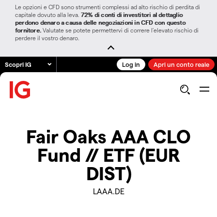
Le opzioni e CFD sono strumenti complessi ad alto rischio di perdita di
capitale dovuto alla leva.
72% di conti di investitori al dettaglio
perdono denaro a causa delle negoziazioni in CFD con questo
fornitore.
Valutate se potete permettervi di correre l’elevato rischio di
perdere il vostro denaro.
Scopri IG
Log in
Apri un conto reale
Fair Oaks AAA CLO
Fund // ETF (EUR
DIST)
LAAA.DE