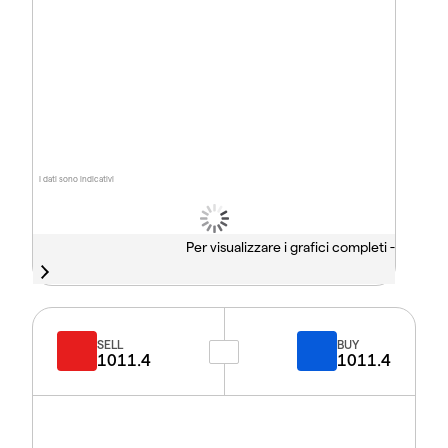
I dati sono indicativi
Per visualizzare i grafici completi -
SELL
BUY
1011.4
1011.4