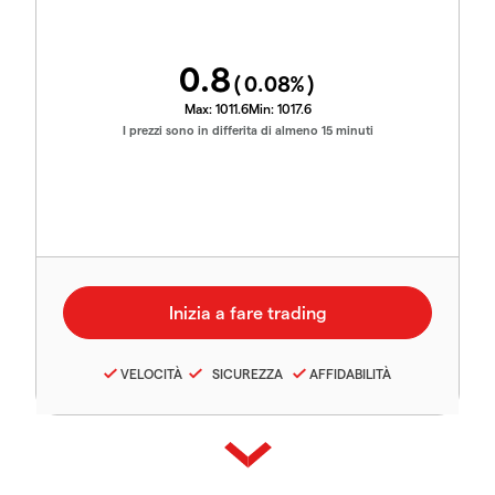
0.8
(
0.08
%)
Max:
1011.6
Min:
1017.6
I prezzi sono in differita di almeno 15 minuti
VELOCITÀ
SICUREZZA
AFFIDABILITÀ