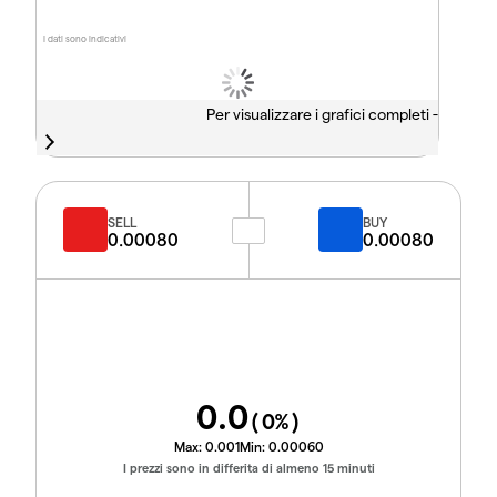
I dati sono indicativi
Per visualizzare i grafici completi -
SELL
BUY
0.00080
0.00080
0.0
(
0
%)
Max:
0.001
Min:
0.00060
I prezzi sono in differita di almeno 15 minuti