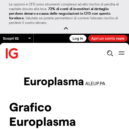
Le opzioni e CFD sono strumenti complessi ad alto rischio di perdita di
capitale dovuto alla leva.
72% di conti di investitori al dettaglio
perdono denaro a causa delle negoziazioni in CFD con questo
fornitore.
Valutate se potete permettervi di correre l’elevato rischio di
perdere il vostro denaro.
Scopri IG
Log in
Apri un conto reale
Europlasma
ALEUP.PA
Grafico
Europlasma