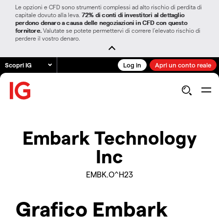
Le opzioni e CFD sono strumenti complessi ad alto rischio di perdita di
capitale dovuto alla leva.
72% di conti di investitori al dettaglio
perdono denaro a causa delle negoziazioni in CFD con questo
fornitore.
Valutate se potete permettervi di correre l’elevato rischio di
perdere il vostro denaro.
Scopri IG
Log in
Apri un conto reale
Embark Technology
Inc
EMBK.O^H23
Grafico Embark