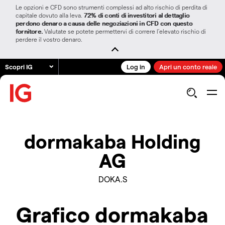
Le opzioni e CFD sono strumenti complessi ad alto rischio di perdita di
capitale dovuto alla leva.
72% di conti di investitori al dettaglio
perdono denaro a causa delle negoziazioni in CFD con questo
fornitore.
Valutate se potete permettervi di correre l’elevato rischio di
perdere il vostro denaro.
Scopri IG
Log in
Apri un conto reale
dormakaba Holding
AG
DOKA.S
Grafico dormakaba