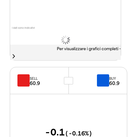
I dati sono indicativi
Per visualizzare i grafici completi -
SELL
BUY
60.9
60.9
-0.1
(
-0.16
%)