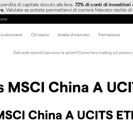
perdita di capitale dovuto alla leva.
72% di conti di investitor
re.
Valutate se potete permettervi di correre l’elevato rischio di
zione
 e strumenti
Chi siamo
Analisi di mercato
Formazione
Dati sulle azioni
Cosa sono le azioni?
Come fare trading sul prezzo d
s MSCI China A UC
 MSCI China A UCITS ET