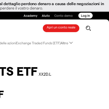
i al dettaglio perdono denaro a causa delle negoziazioni in
 perdere il vostro denaro.
Academy
Aiuto
Conto demo
Log in
Apri un conto reale
elle azioni
Exchange Traded Funds (ETF)
Altro
ITS ETF
XX2D.L
F