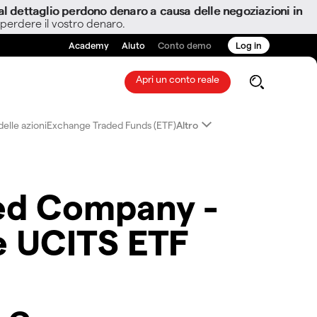
i al dettaglio perdono denaro a causa delle negoziazioni in
 perdere il vostro denaro.
Academy
Aiuto
Conto demo
Log in
Apri un conto reale
elle azioni
Exchange Traded Funds (ETF)
Altro
ted Company -
e UCITS ETF