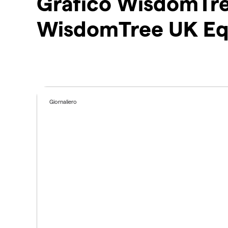
Grafico WisdomTre
WisdomTree UK Eq
Giornaliero