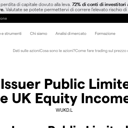
perdita di capitale dovuto alla leva.
72% di conti di investitor
re.
Valutate se potete permettervi di correre l’elevato rischio di
zione
 e strumenti
Chi siamo
Analisi di mercato
Formazione
Dati sulle azioni
Cosa sono le azioni?
Come fare trading sul prezzo d
ssuer Public Limi
 UK Equity Incom
WUKD.L