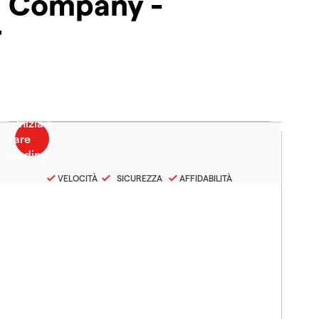
d Company -
F
VELOCITÀ
SICUREZZA
AFFIDABILITÀ