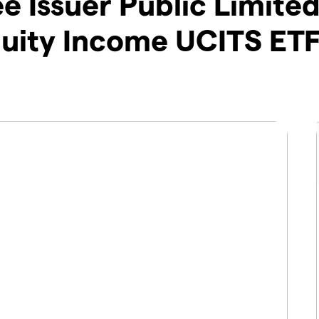
e Issuer Public Limite
uity Income UCITS ET