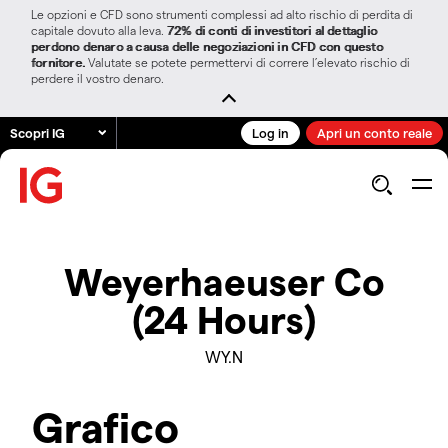
Le opzioni e CFD sono strumenti complessi ad alto rischio di perdita di
capitale dovuto alla leva.
72% di conti di investitori al dettaglio
perdono denaro a causa delle negoziazioni in CFD con questo
fornitore.
Valutate se potete permettervi di correre l’elevato rischio di
perdere il vostro denaro.
Scopri IG
Log in
Apri un conto reale
Weyerhaeuser Co
(24 Hours)
WY.N
Grafico