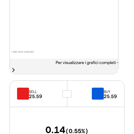
I dati sono indicativi
Per visualizzare i grafici completi -
SELL
BUY
25.59
25.59
0.14
(
0.55
%)