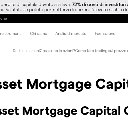
perdita di capitale dovuto alla leva.
72% di conti di investitor
re.
Valutate se potete permettervi di correre l’elevato rischio di
zione
 e strumenti
Chi siamo
Analisi di mercato
Formazione
Dati sulle azioni
Cosa sono le azioni?
Come fare trading sul prezzo d
set Mortgage Capi
sset Mortgage Capital