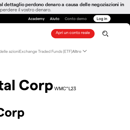
i al dettaglio perdono denaro a causa delle negoziazioni in
 perdere il vostro denaro.
Academy
Aiuto
Conto demo
Log in
Apri un conto reale
elle azioni
Exchange Traded Funds (ETF)
Altro
tal Corp
WMC^L23
 Corp