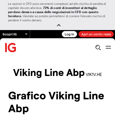
Le opzioni e CFD sono strumenti complessi ad alto rischio di perdita di
capitale dovuto alla leva.
72% di conti di investitori al dettaglio
perdono denaro a causa delle negoziazioni in CFD con questo
fornitore.
Valutate se potete permettervi di correre l’elevato rischio di
perdere il vostro denaro.
Scopri IG
Log in
Apri un conto reale
Viking Line Abp
VIK1V.HE
Grafico Viking Line
Abp