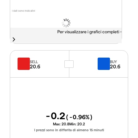
I dati sono indicativi
Per visualizzare i grafici completi -
SELL
BUY
20.6
20.6
-0.2
(
-0.96
%)
Max:
20.8
Min:
20.2
I prezzi sono in differita di almeno 15 minuti