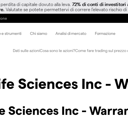
perdita di capitale dovuto alla leva.
72% di conti di investitor
re.
Valutate se potete permettervi di correre l’elevato rischio di
zione
 e strumenti
Chi siamo
Analisi di mercato
Formazione
Dati sulle azioni
Cosa sono le azioni?
Come fare trading sul prezzo d
ife Sciences Inc - 
fe Sciences Inc - Warra