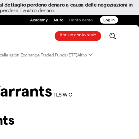
i al dettaglio perdono denaro a causa delle negoziazioni in
 perdere il vostro denaro.
Academy
Aiuto
Conto demo
Log in
Apri un conto reale
elle azioni
Exchange Traded Funds (ETF)
Altro
Warrants
TLSIW.O
nts