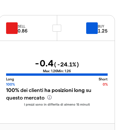
SELL
BUY
0.86
1.25
-0.4
(
-24.1
%)
Max:
1.26
Min:
1.26
Long
Short
100%
0%
100%
dei clienti
ha posizioni long
su
questo mercato
I prezzi sono in differita di almeno 15 minuti