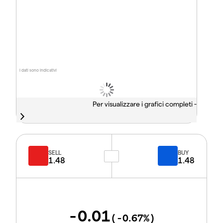
I dati sono indicativi
Per visualizzare i grafici completi -
SELL
BUY
1.48
1.48
-0.01
(
-0.67
%)