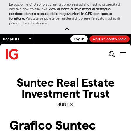
Le opzioni e CFD sono strumenti complessi ad alto rischio di perdita di
capitale dovuto alla leva.
72% di conti di investitori al dettaglio
perdono denaro a causa delle negoziazioni in CFD con questo
fornitore.
Valutate se potete permettervi di correre l’elevato rischio di
perdere il vostro denaro.
Scopri IG
Log in
Apri un conto reale
Suntec Real Estate
Investment Trust
SUNT.SI
Grafico Suntec