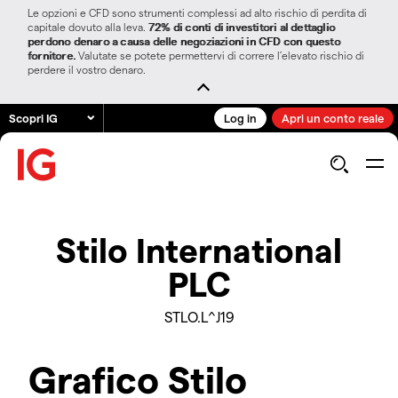
Le opzioni e CFD sono strumenti complessi ad alto rischio di perdita di
capitale dovuto alla leva.
72% di conti di investitori al dettaglio
perdono denaro a causa delle negoziazioni in CFD con questo
fornitore.
Valutate se potete permettervi di correre l’elevato rischio di
perdere il vostro denaro.
Scopri IG
Log in
Apri un conto reale
Stilo International
PLC
STLO.L^J19
Grafico Stilo