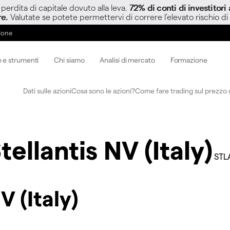
perdita di capitale dovuto alla leva.
72% di conti di investitor
re.
Valutate se potete permettervi di correre l’elevato rischio di
zione
 e strumenti
Chi siamo
Analisi di mercato
Formazione
Dati sulle azioni
Cosa sono le azioni?
Come fare trading sul prezzo d
tellantis NV (Italy)
STL
V (Italy)