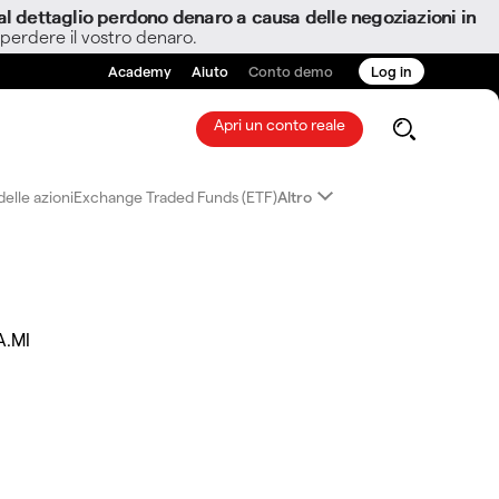
i al dettaglio perdono denaro a causa delle negoziazioni in
 perdere il vostro denaro.
Academy
Aiuto
Conto demo
Log in
Apri un conto reale
elle azioni
Exchange Traded Funds (ETF)
Altro
A.MI