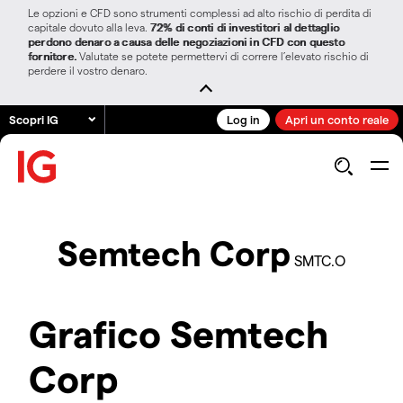
Le opzioni e CFD sono strumenti complessi ad alto rischio di perdita di
capitale dovuto alla leva.
72% di conti di investitori al dettaglio
perdono denaro a causa delle negoziazioni in CFD con questo
fornitore.
Valutate se potete permettervi di correre l’elevato rischio di
perdere il vostro denaro.
Scopri IG
Log in
Apri un conto reale
Semtech Corp
SMTC.O
Grafico Semtech
Corp