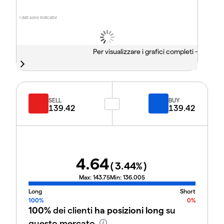
I dati sono indicativi
Per visualizzare i grafici completi -
SELL
BUY
139.42
139.42
4.64
(
3.44
%)
Max:
143.75
Min:
136.005
Long
Short
100%
0%
100%
dei clienti
ha posizioni long
su
questo mercato