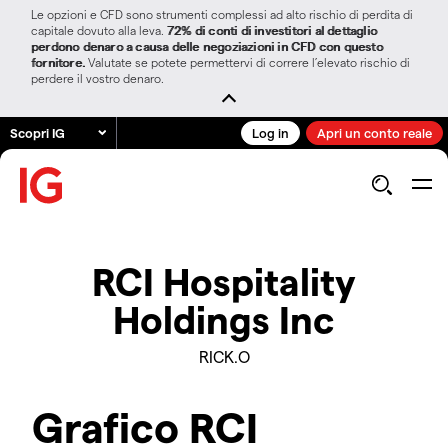
Le opzioni e CFD sono strumenti complessi ad alto rischio di perdita di
capitale dovuto alla leva.
72% di conti di investitori al dettaglio
perdono denaro a causa delle negoziazioni in CFD con questo
fornitore.
Valutate se potete permettervi di correre l’elevato rischio di
perdere il vostro denaro.
Scopri IG
Log in
Apri un conto reale
RCI Hospitality
Holdings Inc
RICK.O
Grafico RCI