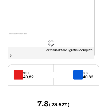
I dati sono indicativi
Per visualizzare i grafici completi -
SELL
BUY
40.82
40.82
7.8
(
23.62
%)