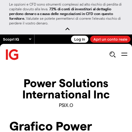
Le opzioni e CFD sono strumenti complessi ad alto rischio di perdita di
capitale dovuto alla leva.
72% di conti di investitori al dettaglio
perdono denaro a causa delle negoziazioni in CFD con questo
fornitore.
Valutate se potete permettervi di correre l’elevato rischio di
perdere il vostro denaro.
Scopri IG
Log in
Apri un conto reale
Power Solutions
International Inc
PSIX.O
Grafico Power