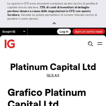
Le opzioni e CFD sono strumenti complessi ad alto rischio di perdita di
capitale dovuto alla leva.
72% di conti di investitori al dettaglio
perdono denaro a causa delle negoziazioni in CFD con questo
fornitore.
Valutate se potete permettervi di correre l’elevato rischio di
perdere il vostro denaro.
Scopri IG
Log in
Apri un conto reale
Platinum Capital Ltd
GLS.AX
Grafico Platinum
Capital Ltd