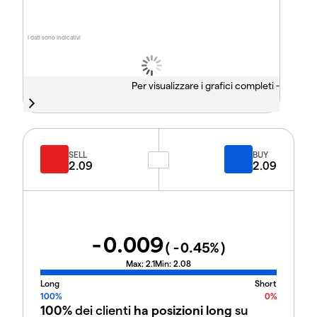
I dati sono indicativi
Per visualizzare i grafici completi -
SELL
BUY
2.09
2.09
-0.009
(
-0.45
%)
Max:
2.1
Min:
2.08
Long
Short
100%
0%
100%
dei clienti
ha posizioni long
su