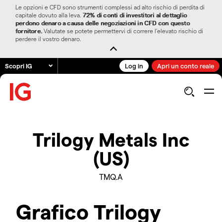
Le opzioni e CFD sono strumenti complessi ad alto rischio di perdita di
capitale dovuto alla leva.
72% di conti di investitori al dettaglio
perdono denaro a causa delle negoziazioni in CFD con questo
fornitore.
Valutate se potete permettervi di correre l’elevato rischio di
perdere il vostro denaro.
Scopri IG
Log in
Apri un conto reale
Trilogy Metals Inc
(US)
TMQ.A
Grafico Trilogy