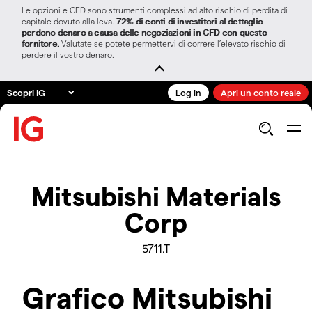
Le opzioni e CFD sono strumenti complessi ad alto rischio di perdita di
capitale dovuto alla leva.
72% di conti di investitori al dettaglio
perdono denaro a causa delle negoziazioni in CFD con questo
fornitore.
Valutate se potete permettervi di correre l’elevato rischio di
perdere il vostro denaro.
Scopri IG
Log in
Apri un conto reale
Mitsubishi Materials
Corp
5711.T
Grafico Mitsubishi