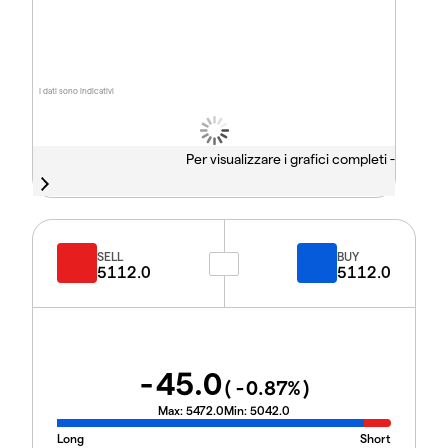
I dati sono indicativi
Per visualizzare i grafici completi -
SELL
BUY
5112.0
5112.0
-45.0
(
-0.87
%)
Max:
5472.0
Min:
5042.0
Long
Short