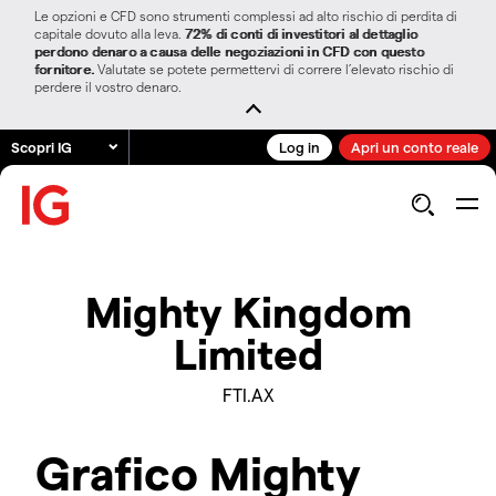
Le opzioni e CFD sono strumenti complessi ad alto rischio di perdita di
capitale dovuto alla leva.
72% di conti di investitori al dettaglio
perdono denaro a causa delle negoziazioni in CFD con questo
fornitore.
Valutate se potete permettervi di correre l’elevato rischio di
perdere il vostro denaro.
Scopri IG
Log in
Apri un conto reale
Mighty Kingdom
Limited
FTI.AX
Grafico Mighty