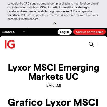
Le opzioni e CFD sono strumenti complessi ad alto rischio di perdita di
capitale dovuto alla leva.
72% di conti di investitori al dettaglio
perdono denaro a causa delle negoziazioni in CFD con questo
fornitore.
Valutate se potete permettervi di correre l’elevato rischio di
perdere il vostro denaro.
Scopri IG
Log in
Apri un conto reale
Lyxor MSCI Emerging
Markets UC
EMKT.MI
Grafico Lyxor MSCI