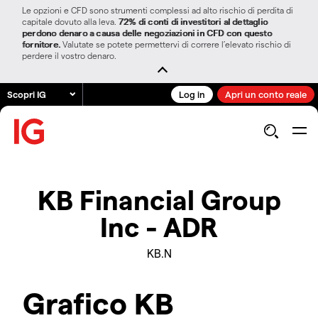
Le opzioni e CFD sono strumenti complessi ad alto rischio di perdita di
capitale dovuto alla leva.
72% di conti di investitori al dettaglio
perdono denaro a causa delle negoziazioni in CFD con questo
fornitore.
Valutate se potete permettervi di correre l’elevato rischio di
perdere il vostro denaro.
Scopri IG
Log in
Apri un conto reale
KB Financial Group
Inc - ADR
KB.N
Grafico KB