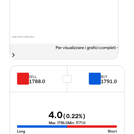
I dati sono indicativi
Per visualizzare i grafici completi -
SELL
BUY
1788.0
1791.0
4.0
(
0.22
%)
Max:
1795.0
Min:
1771.0
Long
Short