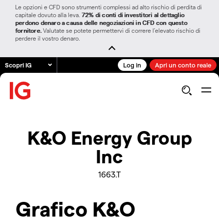
Le opzioni e CFD sono strumenti complessi ad alto rischio di perdita di
capitale dovuto alla leva.
72% di conti di investitori al dettaglio
perdono denaro a causa delle negoziazioni in CFD con questo
fornitore.
Valutate se potete permettervi di correre l’elevato rischio di
perdere il vostro denaro.
Scopri IG
Log in
Apri un conto reale
K&O Energy Group
Inc
1663.T
Grafico K&O