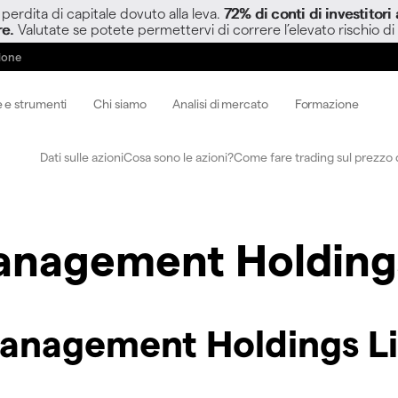
perdita di capitale dovuto alla leva.
72% di conti di investitor
re.
Valutate se potete permettervi di correre l’elevato rischio di
zione
 e strumenti
Chi siamo
Analisi di mercato
Formazione
Dati sulle azioni
Cosa sono le azioni?
Come fare trading sul prezzo d
anagement Holding
Management Holdings L