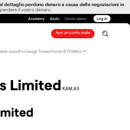
i al dettaglio perdono denaro a causa delle negoziazioni in
 perdere il vostro denaro.
Academy
Aiuto
Conto demo
Log in
Apri un conto reale
elle azioni
Exchange Traded Funds (ETF)
Altro
s Limited
KAM.AX
imited