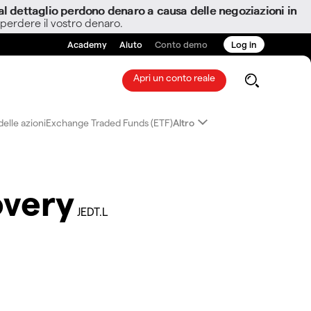
i al dettaglio perdono denaro a causa delle negoziazioni in
 perdere il vostro denaro.
Academy
Aiuto
Conto demo
Log in
Apri un conto reale
elle azioni
Exchange Traded Funds (ETF)
Altro
overy
JEDT.L