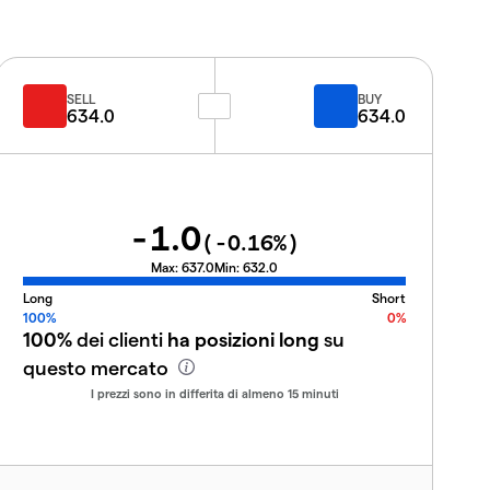
SELL
BUY
634.0
634.0
-1.0
(
-0.16
%)
Max:
637.0
Min:
632.0
Long
Short
100%
0%
100%
dei clienti
ha posizioni long
su
questo mercato
I prezzi sono in differita di almeno 15 minuti