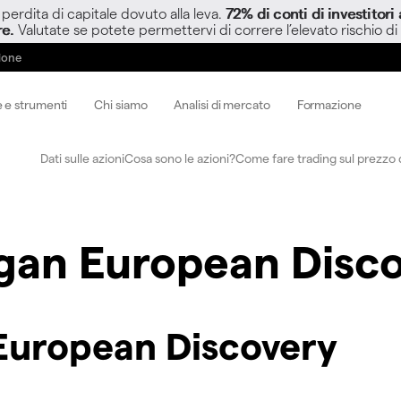
perdita di capitale dovuto alla leva.
72% di conti di investitor
re.
Valutate se potete permettervi di correre l’elevato rischio di
zione
 e strumenti
Chi siamo
Analisi di mercato
Formazione
Dati sulle azioni
Cosa sono le azioni?
Come fare trading sul prezzo d
gan European Disc
European Discovery