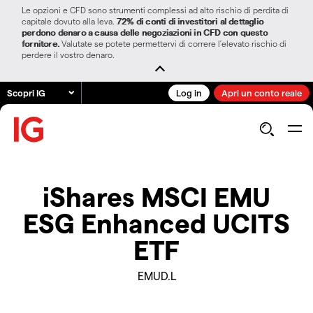
Le opzioni e CFD sono strumenti complessi ad alto rischio di perdita di
capitale dovuto alla leva.
72% di conti di investitori al dettaglio
perdono denaro a causa delle negoziazioni in CFD con questo
fornitore.
Valutate se potete permettervi di correre l’elevato rischio di
perdere il vostro denaro.
Scopri IG
Log in
Apri un conto reale
iShares MSCI EMU
ESG Enhanced UCITS
ETF
EMUD.L