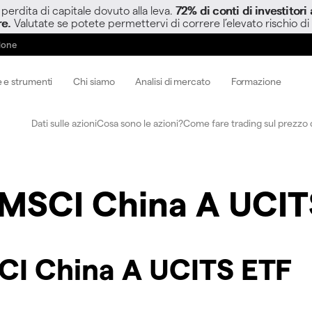
perdita di capitale dovuto alla leva.
72% di conti di investitor
re.
Valutate se potete permettervi di correre l’elevato rischio di
zione
 e strumenti
Chi siamo
Analisi di mercato
Formazione
Dati sulle azioni
Cosa sono le azioni?
Come fare trading sul prezzo d
 MSCI China A UCIT
SCI China A UCITS ETF