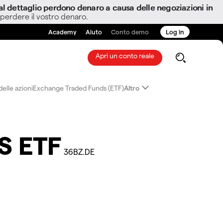
i al dettaglio perdono denaro a causa delle negoziazioni in
 perdere il vostro denaro.
Academy
Aiuto
Conto demo
Log in
Apri un conto reale
elle azioni
Exchange Traded Funds (ETF)
Altro
S ETF
36BZ.DE