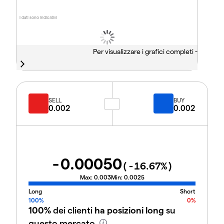
I dati sono indicativi
Per visualizzare i grafici completi -
SELL
BUY
0.002
0.002
-0.00050
(
-16.67
%)
Max:
0.003
Min:
0.0025
Long
Short
100%
0%
100%
dei clienti
ha posizioni long
su
questo mercato