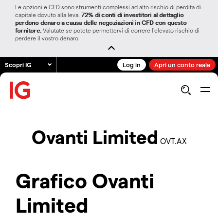
Le opzioni e CFD sono strumenti complessi ad alto rischio di perdita di
capitale dovuto alla leva.
72% di conti di investitori al dettaglio
perdono denaro a causa delle negoziazioni in CFD con questo
fornitore.
Valutate se potete permettervi di correre l’elevato rischio di
perdere il vostro denaro.
Scopri IG
Log in
Apri un conto reale
Ovanti Limited
OVT.AX
Grafico Ovanti
Limited