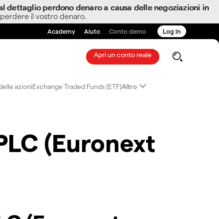
i al dettaglio perdono denaro a causa delle negoziazioni in
 perdere il vostro denaro.
Academy
Aiuto
Conto demo
Log in
Apri un conto reale
elle azioni
Exchange Traded Funds (ETF)
Altro
PLC (Euronext