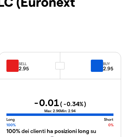
LC (Euronext
SELL
BUY
2.95
2.95
-0.01
(
-0.34
%)
Max:
2.96
Min:
2.94
Long
Short
100%
0%
100%
dei clienti
ha posizioni long
su