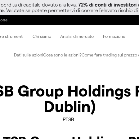
perdita di capitale dovuto alla leva.
72% di conti di investitor
re.
Valutate se potete permettervi di correre l’elevato rischio di
zione
 e strumenti
Chi siamo
Analisi di mercato
Formazione
Dati sulle azioni
Cosa sono le azioni?
Come fare trading sul prezzo d
B Group Holdings 
Dublin)
PTSB.I