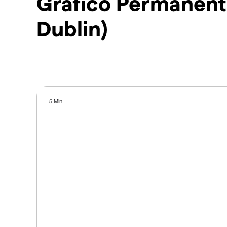
Grafico Permanent
Dublin)
5 Min